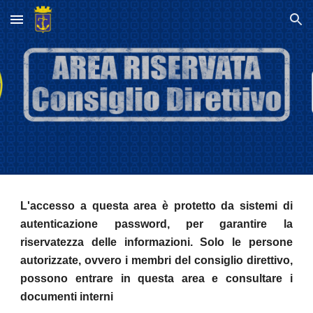
Skip to main content
Skip to navigation
L'accesso a questa area è protetto da sistemi di
autenticazione password, per garantire la
riservatezza delle informazioni. Solo le persone
autorizzate, ovvero i membri del consiglio direttivo,
possono entrare in questa area e consultare i
documenti interni