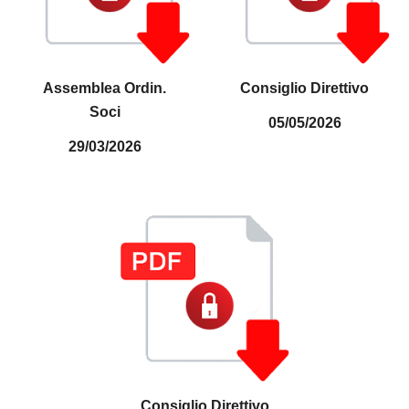
Assemblea Ordin.
Consiglio Direttivo
Soci
05/0
5
/2026
29
/03/2026
Consiglio Direttivo